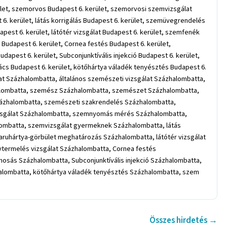
ület, szemorvos Budapest 6. kerület, szemorvosi szemvizsgálat
6. kerület, látás korrigálás Budapest 6. kerület, szemüvegrendelés
est 6. kerület, látótér vizsgálat Budapest 6. kerület, szemfenék
 Budapest 6. kerület, Cornea festés Budapest 6. kerület,
apest 6. kerület, Subconjunktívális injekció Budapest 6. kerület,
 rács Budapest 6. kerület, kötőhártya váladék tenyésztés Budapest 6.
lat Százhalombatta, általános szemészeti vizsgálat Százhalombatta,
alombatta, szemész Százhalombatta, szemészet Százhalombatta,
zázhalombatta, szemészeti szakrendelés Százhalombatta,
izsgálat Százhalombatta, szemnyomás mérés Százhalombatta,
ombatta, szemvizsgálat gyermeknek Százhalombatta, látás
uhártya-görbület meghatározás Százhalombatta, látótér vizsgálat
termelés vizsgálat Százhalombatta, Cornea festés
sás Százhalombatta, Subconjunktívális injekció Százhalombatta,
zhalombatta, kötőhártya váladék tenyésztés Százhalombatta, szem
Összes hirdetés →