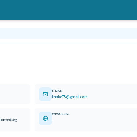
E-MAIL
tenike75@gmail.com
WEBOLDAL
 Honvédség
–