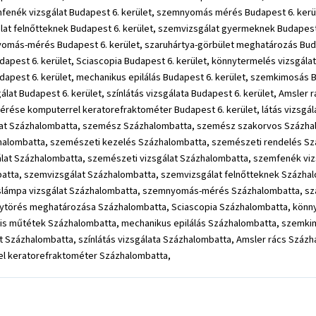
emfenék vizsgálat Budapest 6. kerület, szemnyomás mérés Budapest 6. ker
lat felnőtteknek Budapest 6. kerület, szemvizsgálat gyermeknek Budapest 
nyomás-mérés Budapest 6. kerület, szaruhártya-görbület meghatározás Budap
apest 6. kerület, Sciascopia Budapest 6. kerület, könnytermelés vizsgálat
pest 6. kerület, mechanikus epilálás Budapest 6. kerület, szemkimosás Bud
álat Budapest 6. kerület, színlátás vizsgálata Budapest 6. kerület, Amsler
mérése komputerrel keratorefraktométer Budapest 6. kerület, látás vizsgá
álat Százhalombatta, szemész Százhalombatta, szemész szakorvos Százh
halombatta, szemészeti kezelés Százhalombatta, szemészeti rendelés S
álat Százhalombatta, szemészeti vizsgálat Százhalombatta, szemfenék v
tta, szemvizsgálat Százhalombatta, szemvizsgálat felnőtteknek Százhal
lámpa vizsgálat Százhalombatta, szemnyomás-mérés Százhalombatta, szar
nytörés meghatározása Százhalombatta, Sciascopia Százhalombatta, könny
s műtétek Százhalombatta, mechanikus epilálás Százhalombatta, szemkimo
at Százhalombatta, színlátás vizsgálata Százhalombatta, Amsler rács Szá
el keratorefraktométer Százhalombatta,