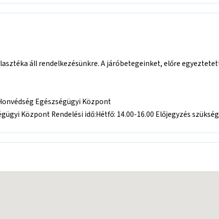
asztéka áll rendelkezésünkre. A járóbetegeinket, előre egyeztete
r Honvédség Egészségügyi Központ
gyi Központ Rendelési idő:Hétfő: 14.00-16.00 Előjegyzés szükség