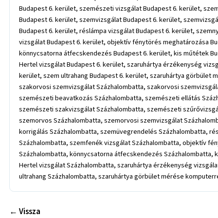
Budapest 6. kerület, szemészeti vizsgálat Budapest 6. kerület, sz
Budapest 6. kerület, szemvizsgálat Budapest 6. kerület, szemvizsgá
Budapest 6. kerület, réslámpa vizsgálat Budapest 6. kerület, szem
vizsgálat Budapest 6. kerület, objektív fénytörés meghatározása Bud
könnycsatorna átfecskendezés Budapest 6. kerület, kis műtétek Buda
Hertel vizsgálat Budapest 6. kerület, szaruhártya érzékenység vizsg
kerület, szem ultrahang Budapest 6. kerület, szaruhártya görbület 
szakorvosi szemvizsgálat Százhalombatta, szakorvosi szemvizsg
szemészeti beavatkozás Százhalombatta, szemészeti ellátás Száz
szemészeti szakvizsgálat Százhalombatta, szemészeti szűrővizsg
szemorvos Százhalombatta, szemorvosi szemvizsgálat Százhalomba
korrigálás Százhalombatta, szemüvegrendelés Százhalombatta, rés
Százhalombatta, szemfenék vizsgálat Százhalombatta, objektív fé
Százhalombatta, könnycsatorna átfecskendezés Százhalombatta, ki
Hertel vizsgálat Százhalombatta, szaruhártya érzékenység vizsgál
ultrahang Százhalombatta, szaruhártya görbület mérése komputerr
← Vissza