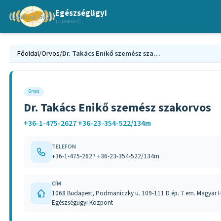
Egészségügyi
TUDAKOZÓ
Főoldal
/
Orvos
/
Dr. Takács Enikő szemész szakorvos
Orvos
Dr. Takács Enikő szemész szakorvos
+36-1-475-2627 +36-23-354-522/134m
TELEFON
+36-1-475-2627 +36-23-354-522/134m
CÍM
1068 Budapest, Podmaniczky u. 109-111 D ép. 7 em. Magyar
Egészségügyi Központ