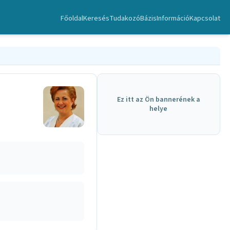
Főoldal
Keresés
TudakozóBázis
Információ
Kapcsolat
Ez itt az Ön bannerének a
helye