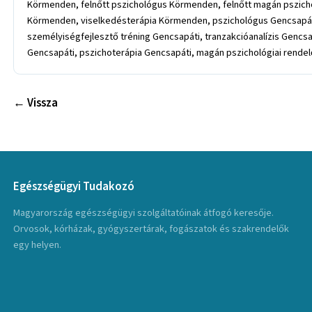
Körmenden, felnőtt pszichológus Körmenden, felnőtt magán pszich
Körmenden, viselkedésterápia Körmenden, pszichológus Gencsapáti,
személyiségfejlesztő tréning Gencsapáti, tranzakcióanalízis Gencs
Gencsapáti, pszichoterápia Gencsapáti, magán pszichológiai rendel
← Vissza
Egészségügyi Tudakozó
Magyarország egészségügyi szolgáltatóinak átfogó keresője.
Orvosok, kórházak, gyógyszertárak, fogászatok és szakrendelők
egy helyen.