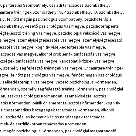
, párterápia Szombathely, családi tanácsadás Szombathely,
auntere tréningek Szombathely, NLP Szombathely, TA Szombathely,
ly, felnőtt magán pszichológus Szombathely, pszichoterápia
a Szombathely, vezető pszichológus Vas megye, pszichoterapeuta
fejlesztő tréning Vas megye, pszichológiai relaxáció Vas megye,
Vas megye, személyiségfejlesztés Vas megye, személyiségfejlesztő
jlesztés Vas megye, kognitív viselkedésterápia Vas megye,
nácsadás Vas megye, alkohol problémák tanácsadás Vas megye,
ézségek tanácsadás Vas megye, kapcsolati krízisek Vas megye,
, személyiségfejlesztő tréningek Vas megye, Encauntere tréningek
gye, felnőtt pszichológus Vas megye, felnőtt magán pszichológus
, viselkedésterápia Vas megye, vezető pszichológus Körmenden,
rmenden, személyiségfejlesztő tréning Körmenden, pszichológiai
den, szakpszichológus Körmenden, személyiségfejlesztés
tatás Körmenden, pánik önismeret fejlesztés Körmenden, kognitív
szichoszomatikus betegségek tanácsadás Körmenden, alkohol
Beilleszkedési és kommunikációs nehézségek tanácsadás
ermek- és serdülőkorban tanácsadás Körmenden,
n, magán pszichológus Körmenden, pszichológiai magánrendelő