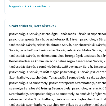
Nagyobb térképre váltás →
Szakterületek, keresőszavak
pszichológus Sárvár, pszichológiai Tanácsadás Sárvár, szakpszichol
pszichoterapeuta Sárvár, pszichoterápiák Sárvár, pszichológia Sárvá
tanácsadás Sárvár, relaxáció oktatás Sárvár, pszichoterápiák Sárvár
Sárvár, pszichológiai tanácsadás Sárvár, relaxáció oktatás Sárvár, 
tanácsadás Sárvár, pszichoszomatikus betegségek tanácsadás Sárvá
Beilleszkedési és kommunikációs nehézségek tanácsadás Sárvár, kap
tanácsadás Sárvár, személyiségfejlesztő tréningek Sárvár, Encaunter
pszichológus Sárvár, felnőtt magán pszichológus Sárvár, pszichoterá
Szombathely, pszichológiai Tanácsadás Szombathely, szakpszichol
pszichológus Szombathely, pszichoterapeuta Szombathely, pszich
személyiségfejlesztő tréning Szombathely, pszichológiai relaxáció
Szombathely, szakpszichológus Szombathely, személyiségfejlesztés
relaxáció oktatás Szombathely, pánik önismeret fejlesztés Szomba
tanácsadás Szombathely, pszichoszomatikus betegségek tanácsadá