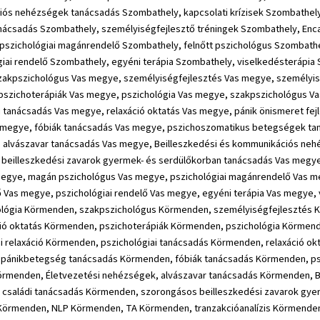
iós nehézségek tanácsadás Szombathely, kapcsolati krízisek Szombathely
anácsadás Szombathely, személyiségfejlesztő tréningek Szombathely, Enc
pszichológiai magánrendelő Szombathely, felnőtt pszichológus Szombathe
giai rendelő Szombathely, egyéni terápia Szombathely, viselkedésterápi
zakpszichológus Vas megye, személyiségfejlesztés Vas megye, személyiség
, pszichoterápiák Vas megye, pszichológia Vas megye, szakpszichológus 
ai tanácsadás Vas megye, relaxáció oktatás Vas megye, pánik önismeret fe
 megye, fóbiák tanácsadás Vas megye, pszichoszomatikus betegségek ta
 alvászavar tanácsadás Vas megye, Beilleszkedési és kommunikációs neh
 beilleszkedési zavarok gyermek- és serdülőkorban tanácsadás Vas megye
megye, magán pszichológus Vas megye, pszichológiai magánrendelő Vas me
ő Vas megye, pszichológiai rendelő Vas megye, egyéni terápia Vas megye
lógia Körmenden, szakpszichológus Körmenden, személyiségfejlesztés Kö
áció oktatás Körmenden, pszichoterápiák Körmenden, pszichológia Körmen
 relaxáció Körmenden, pszichológiai tanácsadás Körmenden, relaxáció ok
 pánikbetegség tanácsadás Körmenden, fóbiák tanácsadás Körmenden, p
örmenden, Életvezetési nehézségek, alvászavar tanácsadás Körmenden, 
, családi tanácsadás Körmenden, szorongásos beilleszkedési zavarok gy
 Körmenden, NLP Körmenden, TA Körmenden, tranzakcióanalízis Körmende