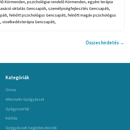
lő Körmenden, pszichológiai rendelő Körmenden, egyéni terápia
axáció oktatás Gencsapáti, személyiségfejlesztés Gencsapáti,
páti, felnőtt pszichológus Gencsapáti, felnőtt magán pszichológus
, viselkedésterápia Gencsapáti,
Összes hirdetés →
Kategóriák
Orvos
Alternatív Gyógyászat
Gyógyszertár
Kórház
Gyógyászati Segédeszközök