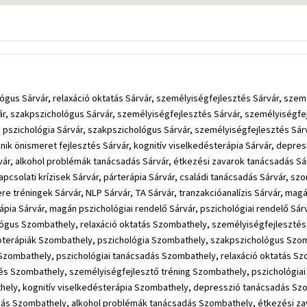
ógus Sárvár, relaxáció oktatás Sárvár, személyiségfejlesztés Sárvár, szem
r, szakpszichológus Sárvár, személyiségfejlesztés Sárvár, személyiségfejle
, pszichológia Sárvár, szakpszichológus Sárvár, személyiségfejlesztés Sárv
pánik önismeret fejlesztés Sárvár, kognitív viselkedésterápia Sárvár, depr
r, alkohol problémák tanácsadás Sárvár, étkezési zavarok tanácsadás Sár
csolati krízisek Sárvár, párterápia Sárvár, családi tanácsadás Sárvár, s
e tréningek Sárvár, NLP Sárvár, TA Sárvár, tranzakcióanalízis Sárvár, mag
pia Sárvár, magán pszichológiai rendelő Sárvár, pszichológiai rendelő Sárv
ógus Szombathely, relaxáció oktatás Szombathely, személyiségfejlesztés
oterápiák Szombathely, pszichológia Szombathely, szakpszichológus Szo
 Szombathely, pszichológiai tanácsadás Szombathely, relaxáció oktatás S
 Szombathely, személyiségfejlesztő tréning Szombathely, pszichológiai 
thely, kognitív viselkedésterápia Szombathely, depresszió tanácsadás S
s Szombathely, alkohol problémák tanácsadás Szombathely, étkezési za