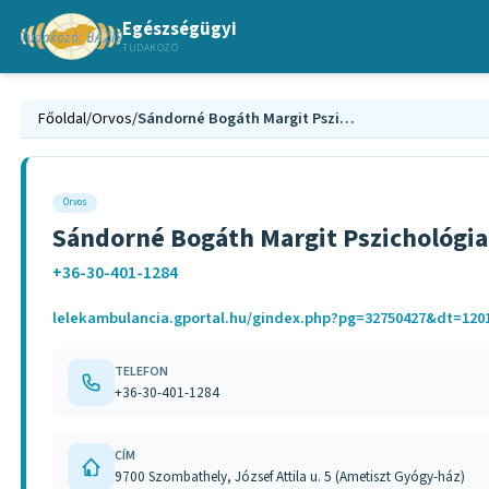
Egészségügyi
TUDAKOZÓ
Főoldal
/
Orvos
/
Sándorné Bogáth Margit Pszichológiai Tanácsadás
Orvos
Sándorné Bogáth Margit Pszichológia
+36-30-401-1284
lelekambulancia.gportal.hu/gindex.php?pg=32750427&dt=120
TELEFON
+36-30-401-1284
CÍM
9700 Szombathely, József Attila u. 5 (Ametiszt Gyógy-ház)