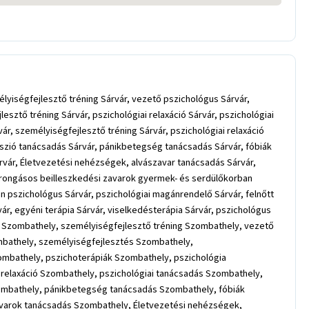
élyiségfejlesztő tréning Sárvár, vezető pszichológus Sárvár,
sztő tréning Sárvár, pszichológiai relaxáció Sárvár, pszichológiai
ár, személyiségfejlesztő tréning Sárvár, pszichológiai relaxáció
esszió tanácsadás Sárvár, pánikbetegség tanácsadás Sárvár, fóbiák
vár, Életvezetési nehézségek, alvászavar tanácsadás Sárvár,
zorongásos beilleszkedési zavarok gyermek- és serdülőkorban
án pszichológus Sárvár, pszichológiai magánrendelő Sárvár, felnőtt
ár, egyéni terápia Sárvár, viselkedésterápia Sárvár, pszichológus
 Szombathely, személyiségfejlesztő tréning Szombathely, vezető
mbathely, személyiségfejlesztés Szombathely,
zombathely, pszichoterápiák Szombathely, pszichológia
relaxáció Szombathely, pszichológiai tanácsadás Szombathely,
zombathely, pánikbetegség tanácsadás Szombathely, fóbiák
varok tanácsadás Szombathely, Életvezetési nehézségek,