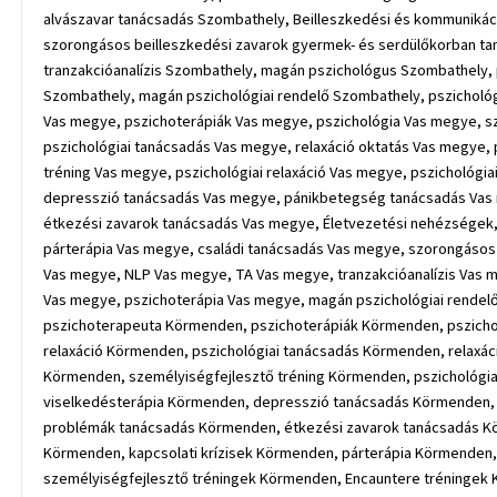
alvászavar tanácsadás Szombathely, Beilleszkedési és kommunikác
szorongásos beilleszkedési zavarok gyermek- és serdülőkorban t
tranzakcióanalízis Szombathely, magán pszichológus Szombathely, 
Szombathely, magán pszichológiai rendelő Szombathely, pszicholó
Vas megye, pszichoterápiák Vas megye, pszichológia Vas megye, s
pszichológiai tanácsadás Vas megye, relaxáció oktatás Vas megye
tréning Vas megye, pszichológiai relaxáció Vas megye, pszichológi
depresszió tanácsadás Vas megye, pánikbetegség tanácsadás Vas
étkezési zavarok tanácsadás Vas megye, Életvezetési nehézségek,
párterápia Vas megye, családi tanácsadás Vas megye, szorongásos
Vas megye, NLP Vas megye, TA Vas megye, tranzakcióanalízis Vas 
Vas megye, pszichoterápia Vas megye, magán pszichológiai rendel
pszichoterapeuta Körmenden, pszichoterápiák Körmenden, pszicho
relaxáció Körmenden, pszichológiai tanácsadás Körmenden, relax
Körmenden, személyiségfejlesztő tréning Körmenden, pszichológiai
viselkedésterápia Körmenden, depresszió tanácsadás Körmenden,
problémák tanácsadás Körmenden, étkezési zavarok tanácsadás K
Körmenden, kapcsolati krízisek Körmenden, párterápia Körmenden
személyiségfejlesztő tréningek Körmenden, Encauntere tréningek