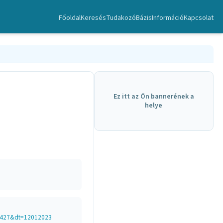
Főoldal
Keresés
TudakozóBázis
Információ
Kapcsolat
Ez itt az Ön bannerének a
helye
50427&dt=12012023