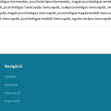
ológus Körmenden, pszichoterápia Körmenden, magán pszichológiai rende
 pszichológiai Tanácsadás Gencsapáti, szakpszichológus Gencsapáti, rel
apáti, magán pszichológus Gencsapáti, pszichológiai magánrendelő Gencsa
ő Gencsapáti, pszichológiai rendelő Gencsapáti, egyéni terápia Gencsapáti
Navigáció
Főoldal
Keresés
Információ
Kapcsolat