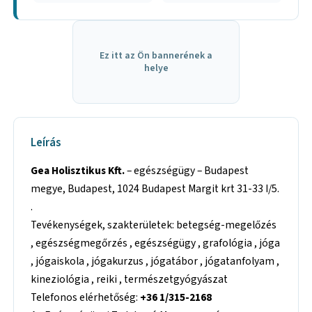
Ez itt az Ön bannerének a
helye
Leírás
Gea Holisztikus Kft.
– egészségügy – Budapest
megye, Budapest, 1024 Budapest Margit krt 31-33 I/5.
.
Tevékenységek, szakterületek: betegség-megelőzés
, egészségmegőrzés , egészségügy , grafológia , jóga
, jógaiskola , jógakurzus , jógatábor , jógatanfolyam ,
kineziológia , reiki , természetgyógyászat
Telefonos elérhetőség:
+36 1/315-2168