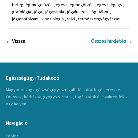
betegség-megelőzés , egészségmegőrzés , egészségügy ,
grafológia , jóga , jógaiskola , jógakurzus , jógatábor ,
jógatanfolyam , kineziológia , reiki , természetgyógyászat
← Vissza
Összes hirdetés →
Egészségügyi Tudakozó
Magyarország egészségügyi szolgáltatóinak átfogó keresője.
Orvosok, kórházak, gyógyszertárak, fogászatok és szakrendelők
egy helyen.
Navigáció
Főoldal