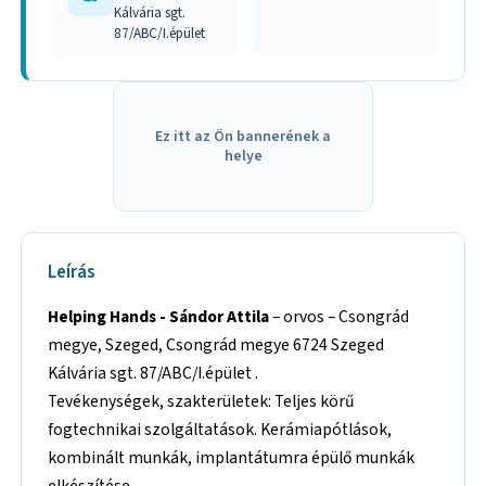
Kálvária sgt.
87/ABC/I.épület
Ez itt az Ön bannerének a
helye
Leírás
Helping Hands - Sándor Attila
– orvos – Csongrád
megye, Szeged, Csongrád megye 6724 Szeged
Kálvária sgt. 87/ABC/I.épület .
Tevékenységek, szakterületek: Teljes körű
fogtechnikai szolgáltatások. Kerámiapótlások,
kombinált munkák, implantátumra épülő munkák
elkészítése.