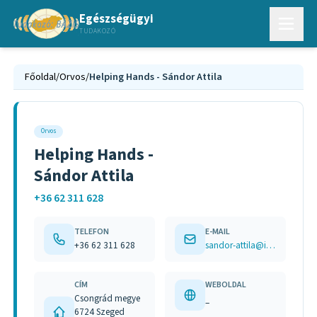
Egészségügyi
TUDAKOZÓ
Főoldal
/
Orvos
/
Helping Hands - Sándor Attila
Orvos
Helping Hands -
Sándor Attila
+36 62 311 628
TELEFON
E-MAIL
+36 62 311 628
sandor-attila@invitel.hu
CÍM
WEBOLDAL
Csongrád megye
–
6724 Szeged