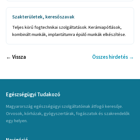
Szakterületek, keresőszavak
Teljes körű fogtechnikai szolgáltatások. Kerámiapótlások,
kombinált munkák, implantátumra épülő munkák elkészítése.
← Vissza
Összes hirdetés →
Egészségügyi Tudakozó
Magyarország egészségügyi szolgáltatóinak átfogó keresője.
Orvosok, kórházak, gyógyszertárak, fogászatok és szakrendelők
egy helyen.