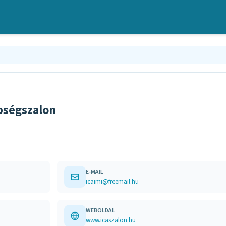
pségszalon
E-MAIL
icaimi@freemail.hu
WEBOLDAL
www.icaszalon.hu