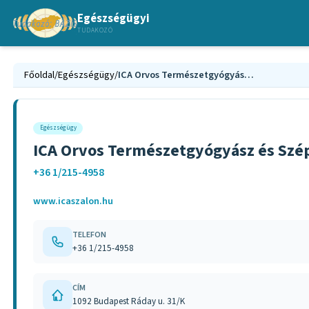
Egészségügyi
TUDAKOZÓ
Főoldal
/
Egészségügy
/
ICA Orvos Természetgyógyász és Szépségszalon
Egészségügy
ICA Orvos Természetgyógyász és Szé
+36 1/215-4958
www.icaszalon.hu
TELEFON
+36 1/215-4958
CÍM
1092 Budapest Ráday u. 31/K