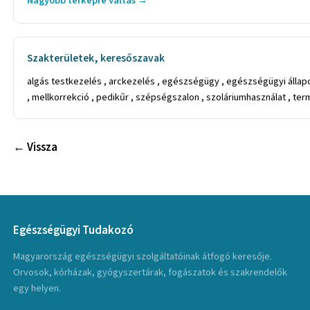
Nagyobb térképre váltás →
Szakterületek, keresőszavak
algás testkezelés , arckezelés , egészségügy , egészségügyi állap
, mellkorrekció , pedikűr , szépségszalon , szoláriumhasználat , t
← Vissza
Egészségügyi Tudakozó
Magyarország egészségügyi szolgáltatóinak átfogó keresője.
Orvosok, kórházak, gyógyszertárak, fogászatok és szakrendelők
egy helyen.