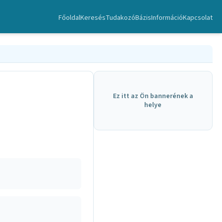
Főoldal
Keresés
TudakozóBázis
Információ
Kapcsolat
Ez itt az Ön bannerének a
helye