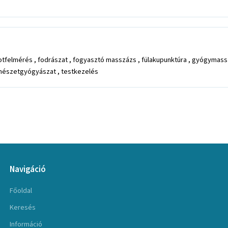
otfelmérés , fodrászat , fogyasztó masszázs , fülakupunktúra , gyógymassz
ermészetgyógyászat , testkezelés
Navigáció
Főoldal
Keresés
Információ