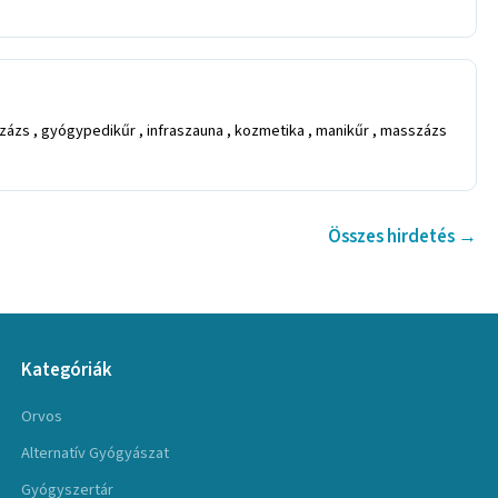
ázs , gyógypedikűr , infraszauna , kozmetika , manikűr , masszázs
Összes hirdetés →
Kategóriák
Orvos
Alternatív Gyógyászat
Gyógyszertár