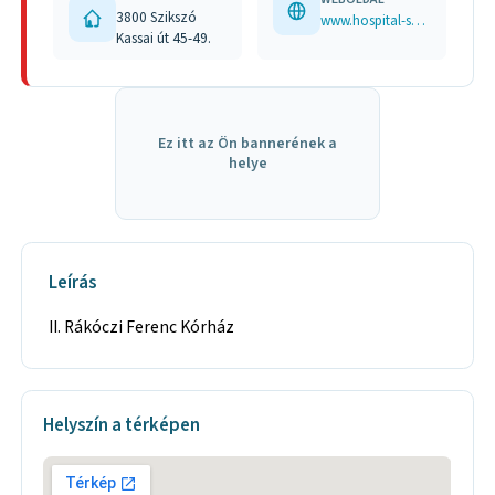
3800 Szikszó
www.hospital-szikszo.hu
Kassai út 45-49.
Ez itt az Ön bannerének a
helye
Leírás
II. Rákóczi Ferenc Kórház
Helyszín a térképen