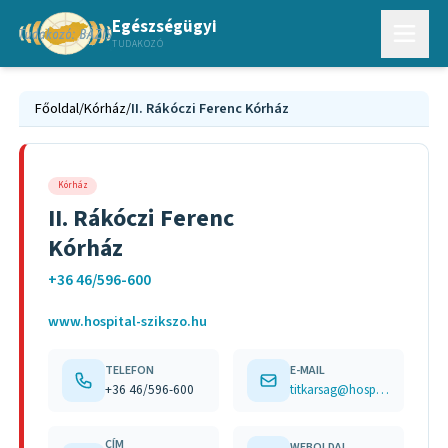
Egészségügyi
TUDAKOZÓ
Főoldal
/
Kórház
/
II. Rákóczi Ferenc Kórház
Kórház
II. Rákóczi Ferenc
Kórház
+36 46/596-600
www.hospital-szikszo.hu
TELEFON
E-MAIL
+36 46/596-600
titkarsag@hospital-szikszo.hu
CÍM
WEBOLDAL