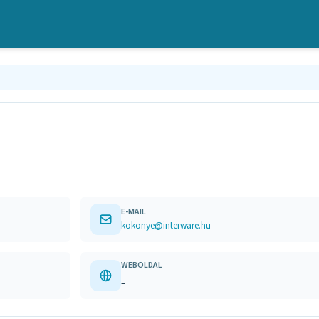
E-MAIL
kokonye@interware.hu
WEBOLDAL
–