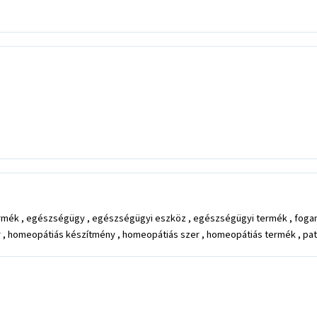
termék , egészségügy , egészségügyi eszköz , egészségügyi termék , foga
r , homeopátiás készítmény , homeopátiás szer , homeopátiás termék , pat