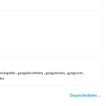
mzásgátlás , gyógykészítmény , gyógynövény , gyógyszer ,
ika
Összes hirdetés →