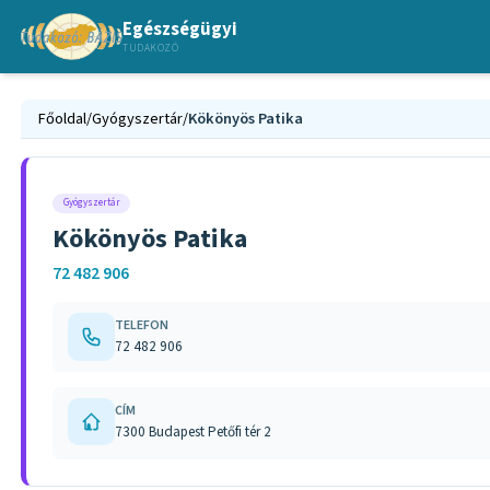
Egészségügyi
TUDAKOZÓ
Főoldal
/
Gyógyszertár
/
Kökönyös Patika
Gyógyszertár
Kökönyös Patika
72 482 906
TELEFON
72 482 906
CÍM
7300 Budapest Petőfi tér 2