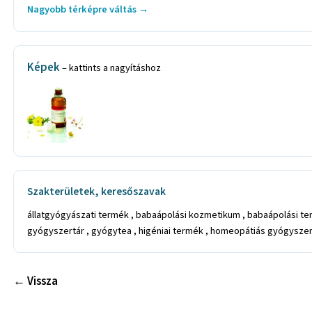
Nagyobb térképre váltás →
Képek
– kattints a nagyításhoz
Szakterületek, keresőszavak
állatgyógyászati termék , babaápolási kozmetikum , babaápolási 
gyógyszertár , gyógytea , higéniai termék , homeopátiás gyógysze
← Vissza