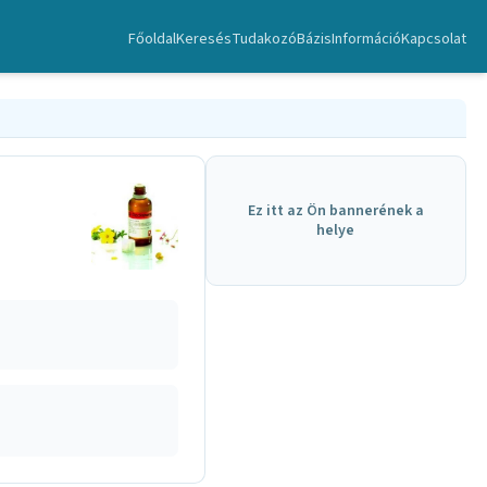
Főoldal
Keresés
TudakozóBázis
Információ
Kapcsolat
Ez itt az Ön bannerének a
helye