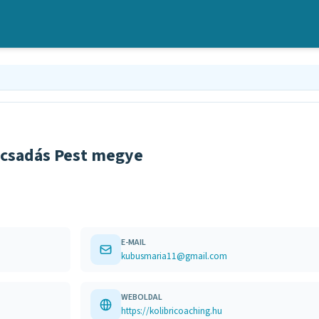
ácsadás Pest megye
E-MAIL
kubusmaria11@gmail.com
WEBOLDAL
https://kolibricoaching.hu