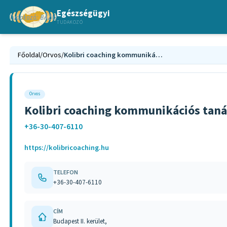
Egészségügyi
TUDAKOZÓ
Főoldal
/
Orvos
/
Kolibri coaching kommunikációs tanácsadás Pest megye
Orvos
Kolibri coaching kommunikációs tan
+36-30-407-6110
https://kolibricoaching.hu
TELEFON
+36-30-407-6110
CÍM
Budapest II. kerület,