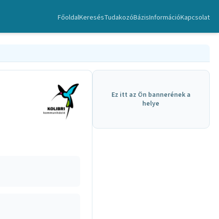
Főoldal
Keresés
TudakozóBázis
Információ
Kapcsolat
Ez itt az Ön bannerének a
helye