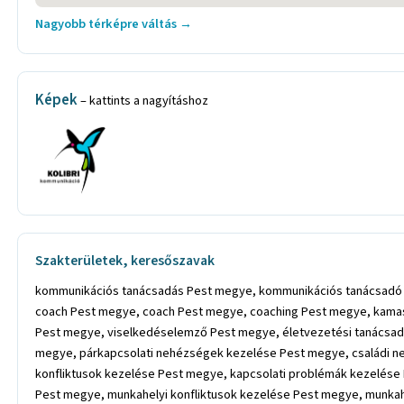
Nagyobb térképre váltás →
Képek
– kattints a nagyításhoz
Szakterületek, keresőszavak
kommunikációs tanácsadás Pest megye, kommunikációs tanácsadó Pest megye, kommunikáció fejlesztés Pest megye, kommunikáció fejlesztése Pest megye, kommunikációs mentor Pest megye, intuitív coach Pest megye, coach Pest megye, coaching Pest megye, kamasz coaching Pest megye, ifjúsági coaching Pest megye, life coaching Pest megye, egyéni coaching Pest megye, személyiségfejlesztő coach Pest megye, viselkedéselemző Pest megye, életvezetési tanácsadás Pest megye, életvezetési nehézségek kezelése Pest megye, kapcsolatok javítása Pest megye, párkapcsolati problémák kezelése Pest megye, párkapcsolati nehézségek kezelése Pest megye, családi nehézségek kezelése Pest megye, családi problémák kezelése Pest megye, párkapcsolati konfliktusok kezelése Pest megye, családi konfliktusok kezelése Pest megye, kapcsolati problémák kezelése Pest megye, kapcsolati konfliktusok kezelése Pest megye, kapcsolati nehézségek kezelése Pest megye, munkahelyi problémák kezelése Pest megye, munkahelyi konfliktusok kezelése Pest megye, munkahelyi nehézségek kezelése Pest megye, baráti problémák kezelése Pest megye, baráti konfliktusok kezelése Pest megye, baráti nehézségek kezelése Pest megye, nehézségek kezelése Pest megye, problémák kezelése Pest megye, konfliktusok kezelése Pest megye, szorongás kezelése. stressz kezelése Pest megye, félénkség kezelése Pest megye, félénkség legyőzése Pest megye, lámpaláz kezelése Pest megye, lámpaláz legyőzése Pest megye, önfejlesztés Pest megye, önismereti fejlődés Pest megye, magánéleti válság kezelése Pest megye, önbizalom erősítése Pest megye, önbizalom növelése Pest megye, tudatos kommunikáció Pest megye, tudatosság fejlesztése Pest megye, ifjúsági- és gyermek lelki tanácsadó Pest megye, hatékony kommunikáció Pest megye, motiválatlanság kezelése Pest megye, életcélok megtalálása Pest megye, segítő beszélgetés Pest megye, életcél elősegítés Pest megye, bizonytalanság kezelése Pest megye, karrier tanácsadás Pest megye, szülő-gyerek kapcsolati tanácsadó Pest megye, szülő-gyermek kapcsolati tanácsadás Pest megye, fejlődés coaching támogatással Pest megye, coaching támogatás Pest megye, kapcsolati tanácsadó Pest megye, kapcsolati tanácsadás Pest megye, kapcsolati tanácsadó szakember Pest megye, célok tisztázása Pest megye, karrier tanácsadás Pest megye, személyiségfejlesztő coach Pest megye, karrierváltás elősegítése Pest megye, döntéshozatal elősegítése Pest megye, célkitűzés elősegítése Pest megye, kolibri coaching Pest megye, kommunikációs tanácsadás Buda, kommunikációs tanácsadó Buda, kommunikáció fejlesztés Buda, kommunikáció fejlesztése Buda, kommunikációs mentor Buda, intuitív coach Buda, coach Buda, coaching Buda, kamasz coaching Buda, ifjúsági coaching Buda, life coaching Buda, egyéni coaching Buda, személyiségfejlesztő coach Buda, viselkedéselemző Buda, életvezetési tanácsadás Buda, életvezetési nehézségek kezelése Buda, kapcsolatok javítása Buda, párkapcsolati problémák kezelése Buda, párkapcsolati nehézségek kezelése Buda, családi nehézségek kezelése Buda, családi problémák kezelése Buda, párkapcsolati konfliktusok kezelése Buda, családi konfliktusok kezelése Buda, kapcsolati problémák kezelése Buda, kapcsolati konfliktusok kezelése Buda, kapcsolati nehézs