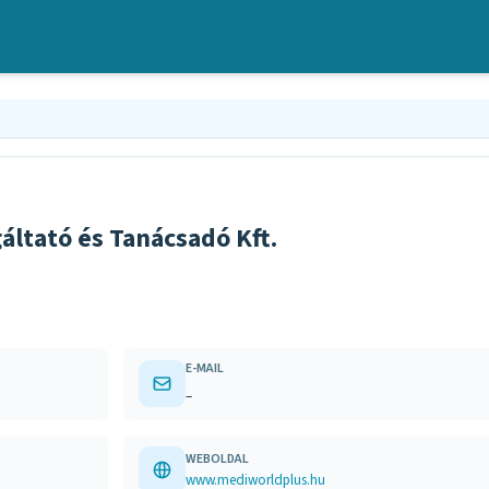
ltató és Tanácsadó Kft.
E-MAIL
–
WEBOLDAL
www.mediworldplus.hu