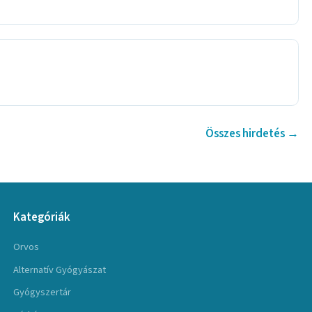
Összes hirdetés →
Kategóriák
Orvos
Alternatív Gyógyászat
Gyógyszertár