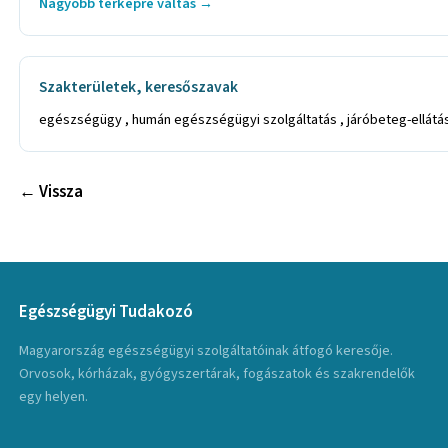
Nagyobb térképre váltás →
Szakterületek, keresőszavak
egészségügy , humán egészségügyi szolgáltatás , járóbeteg-ellátás
← Vissza
Egészségügyi Tudakozó
Magyarország egészségügyi szolgáltatóinak átfogó keresője.
Orvosok, kórházak, gyógyszertárak, fogászatok és szakrendelők
egy helyen.