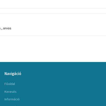
 , orvos
Navigáció
Főoldal
Keresés
Információ