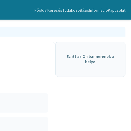
Főoldal
Keresés
TudakozóBázis
Információ
Kapcsolat
Ez itt az Ön bannerének a
helye