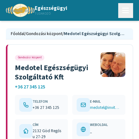
Egészségügyi
TUDAKOZÓ
Főoldal
/
Gondozási központ
/
Medotel Egészségügyi Szolgáltató Kft
Gondozási központ
Medotel Egészségügyi
Szolgáltató Kft
+36 27 345 125
TELEFON
E-MAIL
+36 27 345 125
medotel@invitel.hu
CÍM
WEBOLDAL
2132 Göd Regős
–
u 27-29