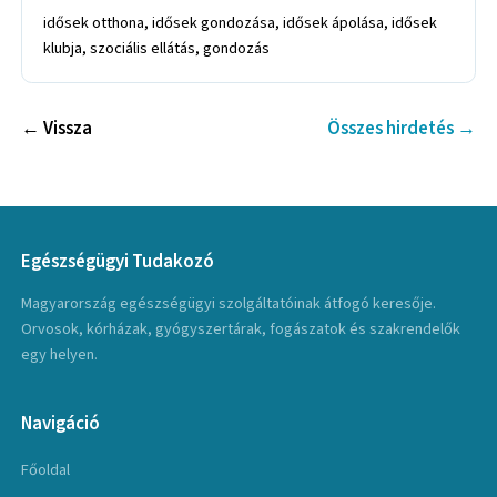
idősek otthona, idősek gondozása, idősek ápolása, idősek
klubja, szociális ellátás, gondozás
← Vissza
Összes hirdetés →
Egészségügyi Tudakozó
Magyarország egészségügyi szolgáltatóinak átfogó keresője.
Orvosok, kórházak, gyógyszertárak, fogászatok és szakrendelők
egy helyen.
Navigáció
Főoldal