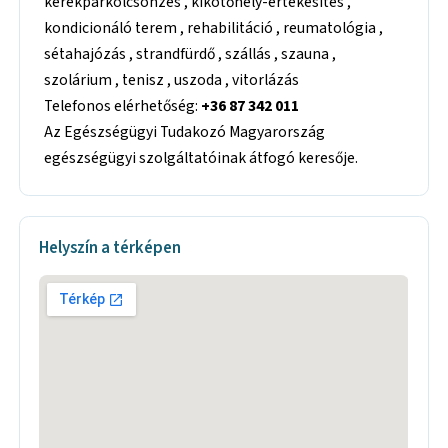
kerékpárkölcsönzés , kikötőhely-értékesítés ,
kondicionáló terem , rehabilitáció , reumatológia ,
sétahajózás , strandfürdő , szállás , szauna ,
szolárium , tenisz , uszoda , vitorlázás
Telefonos elérhetőség:
+36 87 342 011
Az Egészségügyi Tudakozó Magyarország
egészségügyi szolgáltatóinak átfogó keresője.
Helyszín a térképen