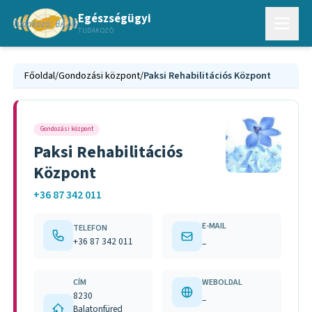
Egészségügyi
TUDAKOZÓ
Főoldal
/
Gondozási központ
/
Paksi Rehabilitációs Központ
Gondozási központ
Paksi Rehabilitációs
Központ
+36 87 342 011
E-MAIL
TELEFON
+36 87 342 011
–
CÍM
WEBOLDAL
8230
–
Balatonfüred