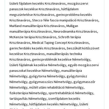
ízületi fájdalom kezelés Krisztinaváros, mozgásszervi
panaszok kezelése Krisztinaváros, hátfájdalom
megszüntetése Krisztinaváros, gerincprobléma kezelés
Krisztinaváros, Stecco féle fascia manipuláció Krisztinaváros,
Maitland manuálterápia Krisztinaváros, Mulligan
manuálterápia Krisztinaváros, Neurodinamika Krisztinaváros,
McKenzie terápia Krisztinaváros, Schroth terápia
Krisztinaváros, Medical Taping Concept Krisztinaváros,
gerincferdülés kezelés Krisztinaváros, beszűkült kötőszövet
kezelése Krisztinaváros, manuálterápiás technika
Krisztinaváros, gerincproblémák kezelése Németvölgy,
ízületi fájdalmak kezelése Németvölgy, egyéb mozgásszervi
panaszokat kezelése Németvölgy, manuálterápia
Németvölgy, gyógytorna Németvölgy, gyógytornász
Németvölgy, gyógymasszázs Németvölgy, gyógymasszőr
Németvölgy, műtét utáni rehabilitáció Németvölgy,
fizikoterápia Németvölgy, sportrehabilitáció Németvölgy,
tartásjavítás Németvölgy, izomfájdalom kezelés
Németvölgy, hátfájdalom kezelés Németvölgy, ízületi