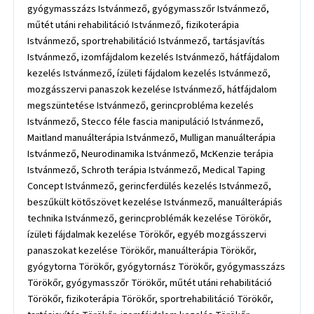
gyógymasszázs Istvánmező, gyógymasszőr Istvánmező,
műtét utáni rehabilitáció Istvánmező, fizikoterápia
Istvánmező, sportrehabilitáció Istvánmező, tartásjavítás
Istvánmező, izomfájdalom kezelés Istvánmező, hátfájdalom
kezelés Istvánmező, ízületi fájdalom kezelés Istvánmező,
mozgásszervi panaszok kezelése Istvánmező, hátfájdalom
megszüntetése Istvánmező, gerincprobléma kezelés
Istvánmező, Stecco féle fascia manipuláció Istvánmező,
Maitland manuálterápia Istvánmező, Mulligan manuálterápia
Istvánmező, Neurodinamika Istvánmező, McKenzie terápia
Istvánmező, Schroth terápia Istvánmező, Medical Taping
Concept Istvánmező, gerincferdülés kezelés Istvánmező,
beszűkült kötőszövet kezelése Istvánmező, manuálterápiás
technika Istvánmező, gerincproblémák kezelése Törökőr,
ízületi fájdalmak kezelése Törökőr, egyéb mozgásszervi
panaszokat kezelése Törökőr, manuálterápia Törökőr,
gyógytorna Törökőr, gyógytornász Törökőr, gyógymasszázs
Törökőr, gyógymasszőr Törökőr, műtét utáni rehabilitáció
Törökőr, fizikoterápia Törökőr, sportrehabilitáció Törökőr,