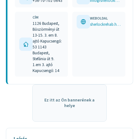
+36-70-701-5643
info@sherlockrehab.hu
CÍM
WEBOLDAL
1126 Budapest,
sherlockrehab.hu www.facebook.com/sherlockrehab
Böszörményi út
13-15. 3. em 8.
ajtó Kapucsengő:
53 1143
Budapest,
Stefánia út 9.
1.em 3. ajtó
Kapucsengő: 14
Ez itt az Ön bannerének a
helye