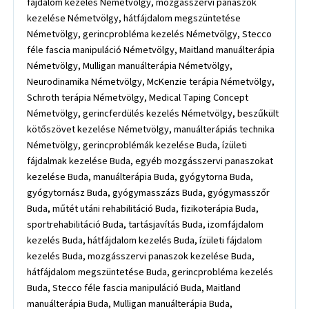
fájdalom kezelés Németvölgy, mozgásszervi panaszok
kezelése Németvölgy, hátfájdalom megszüntetése
Németvölgy, gerincprobléma kezelés Németvölgy, Stecco
féle fascia manipuláció Németvölgy, Maitland manuálterápia
Németvölgy, Mulligan manuálterápia Németvölgy,
Neurodinamika Németvölgy, McKenzie terápia Németvölgy,
Schroth terápia Németvölgy, Medical Taping Concept
Németvölgy, gerincferdülés kezelés Németvölgy, beszűkült
kötőszövet kezelése Németvölgy, manuálterápiás technika
Németvölgy, gerincproblémák kezelése Buda, ízületi
fájdalmak kezelése Buda, egyéb mozgásszervi panaszokat
kezelése Buda, manuálterápia Buda, gyógytorna Buda,
gyógytornász Buda, gyógymasszázs Buda, gyógymasszőr
Buda, műtét utáni rehabilitáció Buda, fizikoterápia Buda,
sportrehabilitáció Buda, tartásjavítás Buda, izomfájdalom
kezelés Buda, hátfájdalom kezelés Buda, ízületi fájdalom
kezelés Buda, mozgásszervi panaszok kezelése Buda,
hátfájdalom megszüntetése Buda, gerincprobléma kezelés
Buda, Stecco féle fascia manipuláció Buda, Maitland
manuálterápia Buda, Mulligan manuálterápia Buda,