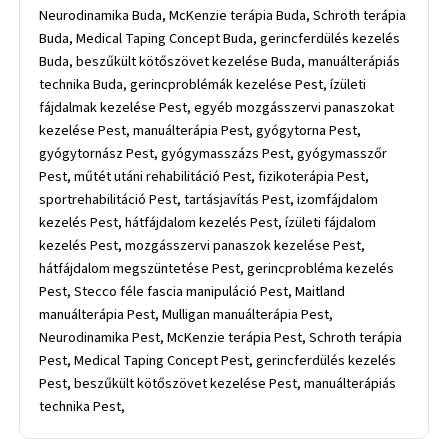
Neurodinamika Buda, McKenzie terápia Buda, Schroth terápia
Buda, Medical Taping Concept Buda, gerincferdülés kezelés
Buda, beszűkült kötőszövet kezelése Buda, manuálterápiás
technika Buda, gerincproblémák kezelése Pest, ízületi
fájdalmak kezelése Pest, egyéb mozgásszervi panaszokat
kezelése Pest, manuálterápia Pest, gyógytorna Pest,
gyógytornász Pest, gyógymasszázs Pest, gyógymasszőr
Pest, műtét utáni rehabilitáció Pest, fizikoterápia Pest,
sportrehabilitáció Pest, tartásjavítás Pest, izomfájdalom
kezelés Pest, hátfájdalom kezelés Pest, ízületi fájdalom
kezelés Pest, mozgásszervi panaszok kezelése Pest,
hátfájdalom megszüntetése Pest, gerincprobléma kezelés
Pest, Stecco féle fascia manipuláció Pest, Maitland
manuálterápia Pest, Mulligan manuálterápia Pest,
Neurodinamika Pest, McKenzie terápia Pest, Schroth terápia
Pest, Medical Taping Concept Pest, gerincferdülés kezelés
Pest, beszűkült kötőszövet kezelése Pest, manuálterápiás
technika Pest,