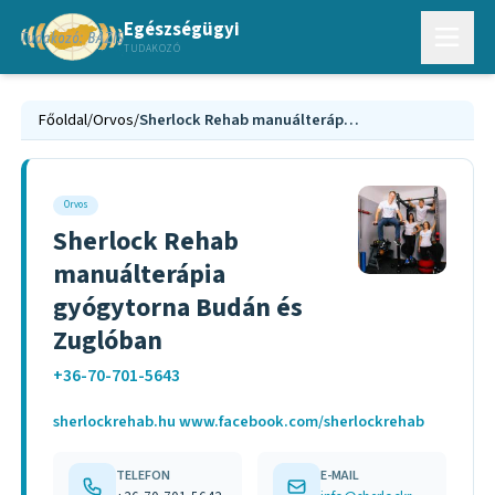
Egészségügyi
TUDAKOZÓ
Főoldal
/
Orvos
/
Sherlock Rehab manuálterápia gyógytorna Budán és Zuglóban
Orvos
Sherlock Rehab
manuálterápia
gyógytorna Budán és
Zuglóban
+36-70-701-5643
sherlockrehab.hu www.facebook.com/sherlockrehab
TELEFON
E-MAIL