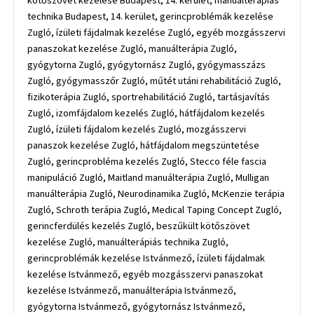
kötőszövet kezelése Budapest, 14. kerület, manuálterápiás
technika Budapest, 14. kerület, gerincproblémák kezelése
Zugló, ízületi fájdalmak kezelése Zugló, egyéb mozgásszervi
panaszokat kezelése Zugló, manuálterápia Zugló,
gyógytorna Zugló, gyógytornász Zugló, gyógymasszázs
Zugló, gyógymasszőr Zugló, műtét utáni rehabilitáció Zugló,
fizikoterápia Zugló, sportrehabilitáció Zugló, tartásjavítás
Zugló, izomfájdalom kezelés Zugló, hátfájdalom kezelés
Zugló, ízületi fájdalom kezelés Zugló, mozgásszervi
panaszok kezelése Zugló, hátfájdalom megszüntetése
Zugló, gerincprobléma kezelés Zugló, Stecco féle fascia
manipuláció Zugló, Maitland manuálterápia Zugló, Mulligan
manuálterápia Zugló, Neurodinamika Zugló, McKenzie terápia
Zugló, Schroth terápia Zugló, Medical Taping Concept Zugló,
gerincferdülés kezelés Zugló, beszűkült kötőszövet
kezelése Zugló, manuálterápiás technika Zugló,
gerincproblémák kezelése Istvánmező, ízületi fájdalmak
kezelése Istvánmező, egyéb mozgásszervi panaszokat
kezelése Istvánmező, manuálterápia Istvánmező,
gyógytorna Istvánmező, gyógytornász Istvánmező,