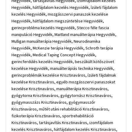
Hegyvidék, tartásjavítás Hegyvidék, izomfájdalom kezelés
Hegyvidék, hátfájdalom kezelés Hegyvidék, ízületi fájdalom
kezelés Hegyvidék, mozgásszervi panaszok kezelése
Hegyvidék, hátfájdalom megszüntetése Hegyvidék,
gerincprobléma kezelés Hegyvidék, Stecco féle fascia
manipuláció Hegyvidék, Maitland manuálterápia Hegyvidék,
Mulligan manuálterápia Hegyvidék, Neurodinamika
Hegyvidék, McKenzie terápia Hegyvidék, Schroth terápia
Hegyvidék, Medical Taping Concept Hegyvidék,
gerincferdülés kezelés Hegyvidék, beszűkült kötőszövet
kezelése Hegyvidék, manuálterápiás technika Hegyvidék,
gerincproblémák kezelése Krisztinaváros, ízületi fájdalmak
kezelése Krisztinaváros, egyéb mozgásszervi panaszokat
kezelése Krisztinaváros, manuálterápia Krisztinaváros,
gyógytorna Krisztinaváros, gyógytornász Krisztinaváros,
gyógymasszázs Krisztinaváros, gyógymasszőr
Krisztinaváros, műtét utáni rehabilitáció Krisztinaváros,
fizikoterápia Krisztinaváros, sportrehabilitáció
Krisztinaváros, tartásjavítás Krisztinaváros, izomfájdalom
kezelés Krisztinaváros, hátfájdalom kezelés Krisztinaváros,