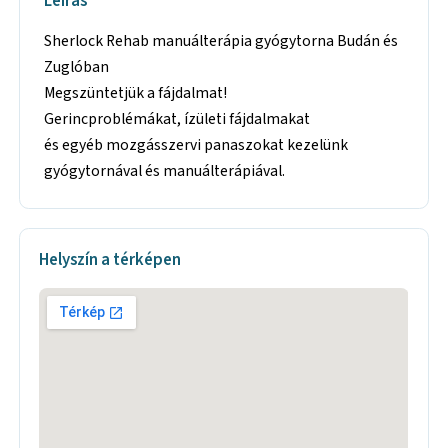
Leírás
Sherlock Rehab manuálterápia gyógytorna Budán és
Zuglóban
Megszüntetjük a fájdalmat!
Gerincproblémákat, ízületi fájdalmakat
és egyéb mozgásszervi panaszokat kezelünk
gyógytornával és manuálterápiával.
Helyszín a térképen