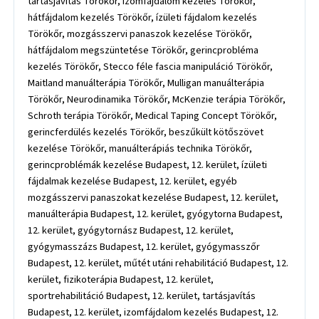
tartásjavítás Törökőr, izomfájdalom kezelés Törökőr,
hátfájdalom kezelés Törökőr, ízületi fájdalom kezelés
Törökőr, mozgásszervi panaszok kezelése Törökőr,
hátfájdalom megszüntetése Törökőr, gerincprobléma
kezelés Törökőr, Stecco féle fascia manipuláció Törökőr,
Maitland manuálterápia Törökőr, Mulligan manuálterápia
Törökőr, Neurodinamika Törökőr, McKenzie terápia Törökőr,
Schroth terápia Törökőr, Medical Taping Concept Törökőr,
gerincferdülés kezelés Törökőr, beszűkült kötőszövet
kezelése Törökőr, manuálterápiás technika Törökőr,
gerincproblémák kezelése Budapest, 12. kerület, ízületi
fájdalmak kezelése Budapest, 12. kerület, egyéb
mozgásszervi panaszokat kezelése Budapest, 12. kerület,
manuálterápia Budapest, 12. kerület, gyógytorna Budapest,
12. kerület, gyógytornász Budapest, 12. kerület,
gyógymasszázs Budapest, 12. kerület, gyógymasszőr
Budapest, 12. kerület, műtét utáni rehabilitáció Budapest, 12.
kerület, fizikoterápia Budapest, 12. kerület,
sportrehabilitáció Budapest, 12. kerület, tartásjavítás
Budapest, 12. kerület, izomfájdalom kezelés Budapest, 12.