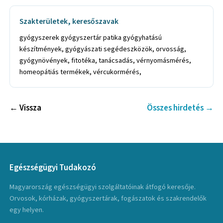
Szakterületek, keresőszavak
gyógyszerek gyógyszertár patika gyógyhatású
készítmények, gyógyászati segédeszközök, orvosság,
gyógynövények, fitotéka, tanácsadás, vérnyomásmérés,
homeopátiás termékek, vércukormérés,
← Vissza
Összes hirdetés →
Egészségügyi Tudakozó
Magyarország egészségügyi szolgáltatóinak átfogó keresője.
Orvosok, kórházak, gyógyszertárak, fogászatok és szakrendelők
egy helyen.