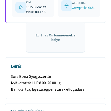
CÍM
WEBOLDAL
1095 Budapest
www.patika.sb.hu
Mester utca 43.
Ez itt az Ön bannerének a
helye
Leírás
Sors Bona Gyógyszertár
Nyitvatartás:H-P:8.00-20.00-ig
Bankkártya, Egészségpénztárak elfogadása.