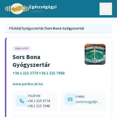
Egészségügyi
TUDAKOZÓ
Főoldal
/
Gyógyszertár
/
Sors Bona Gyógyszertár
Gyógyszertár
Sors Bona
Gyógyszertár
+36 1 215 3774 +36 1 215 7948
www.patika.sb.hu
TELEFON
E-MAIL
+36 1 215 3774
sorsbonagyt@invitel.hu
+36 1 215 7948