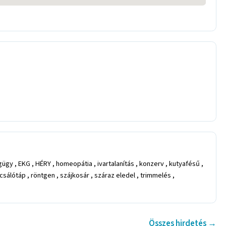
gügy , EKG , HÉRY , homeopátia , ivartalanítás , konzerv , kutyafésű ,
sálótáp , röntgen , szájkosár , száraz eledel , trimmelés ,
Összes hirdetés →