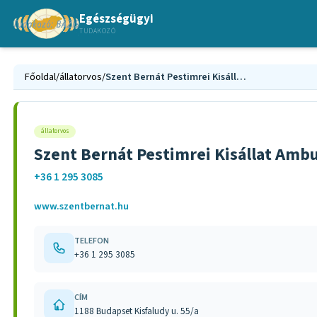
Egészségügyi
TUDAKOZÓ
Főoldal
/
állatorvos
/
Szent Bernát Pestimrei Kisállat Ambulancia egyéni vállalkozás
állatorvos
Szent Bernát Pestimrei Kisállat Ambu
+36 1 295 3085
www.szentbernat.hu
TELEFON
+36 1 295 3085
CÍM
1188 Budapset Kisfaludy u. 55/a