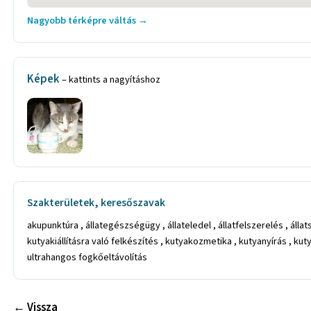
Nagyobb térképre váltás →
Képek
– kattints a nagyításhoz
Szakterületek, keresőszavak
akupunktúra , állategészségügy , állateledel , állatfelszerelés , álla
kutyakiállításra való felkészítés , kutyakozmetika , kutyanyírás , k
ultrahangos fogkőeltávolítás
← Vissza