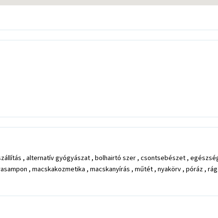
tszállítás , alternatív gyógyászat , bolhairtó szer , csontsebészet , egészsé
utyasampon , macskakozmetika , macskanyírás , műtét , nyakörv , póráz , rágc