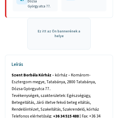
Dózsa
György.utca 77.
Ez itt az Ön bannerének a
helye
Leírás
Szent Borbála Kórház
– kórház – Komárom-
Esztergom megye, Tatabánya, 2800 Tatabánya,
Dózsa György.utca 77..
Tevékenységek, szakterületek: Egészségügy,
Betegellátás, Járó illetve fekvő beteg ellátás,
Rendelőintézet, Szakellátás, Szakrendelő, kórház
Telefonos elérhetőség:
+36 34 515 488
| Fax: +36 34