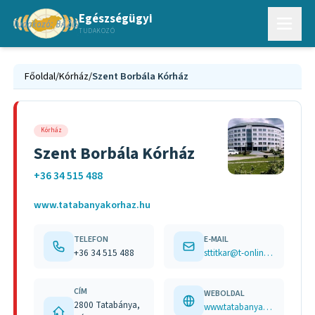
Egészségügyi
TUDAKOZÓ
Főoldal
/
Kórház
/
Szent Borbála Kórház
Kórház
Szent Borbála Kórház
+36 34 515 488
www.tatabanyakorhaz.hu
TELEFON
E-MAIL
+36 34 515 488
sttitkar@t-online.hu
CÍM
WEBOLDAL
2800 Tatabánya,
www.tatabanyakorhaz.hu