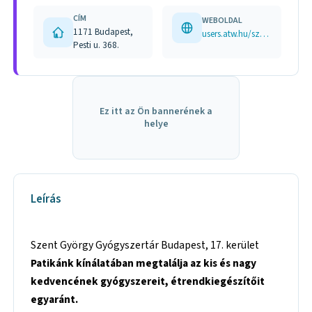
CÍM
WEBOLDAL
1171 Budapest,
users.atw.hu/szentgyorgygy/index.html
Pesti u. 368.
Ez itt az Ön bannerének a
helye
Leírás
Szent György Gyógyszertár Budapest, 17. kerület
Patikánk kínálatában megtalálja az kis és nagy
kedvencének gyógyszereit, étrendkiegészítőit
egyaránt.