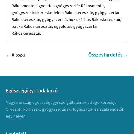
Rákosmente, ügyeletes gyógyszertár Rákosmente,
gyógyszer-kiskereskedelem Rákoskeresztúr, gyógyszertár
Rákoskeresztúr, gyógyszer házhoz szállítás Rákoskeresztúr,
patika Rákoskeresztúr, ügyeletes gyógyszertár
Rákoskeresztúr,
← Vissza
Összes hirdetés →
Egészségügyi Tudakozó
Magyarország egészségügyi szolgáltatóinak átfogó keresője.
Orvosok, kórházak, gyógyszertárak, fogászatok és szakrendelők
egy helyen.