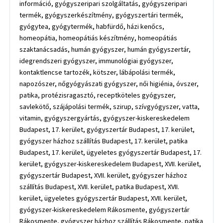
információ, gyógyszeripari szolgáltatás, gyógyszeripari
termék, gyógyszerkészítmény, gyógyszertári termék,
gyógytea, gyógytermék, habfürdő, házi kenőcs,
homeopátia, homeopátiás készítmény, homeopátiás
szaktanácsadás, humán gyógyszer, humán gyógyszertár,
idegrendszeri gyógyszer, immunológiai gyógyszer,
kontaktlencse tartozék, kötszer, lábápolási termék,
napozószer, nőgyógyászati gyógyszer, női higiénia, óvszer,
patika, protézisragasztó, receptköteles gyógyszer,
savlekötő, szájápolási termék, szirup, szívgyógyszer, vatta,
vitamin, gyógyszergyártás, gyógyszer-kiskereskedelem
Budapest, 17. kerület, gyógyszertár Budapest, 17. kerület,
gyógyszer házhoz szállítás Budapest, 17. kerület, patika
Budapest, 17. kerület, ügyeletes gyógyszertár Budapest, 17.
kerület, gyógyszer-kiskereskedelem Budapest, XVII. kerület,
gyógyszertár Budapest, XVII. kerület, gyógyszer házhoz
szállítás Budapest, XVII. kerület, patika Budapest, XVII.
kerület, ügyeletes gyógyszertár Budapest, XVII. kerület,
gyógyszer-kiskereskedelem Rákosmente, gyógyszertár
Rákosmente, gyógyszer házhoz szállítás Rákosmente, patika