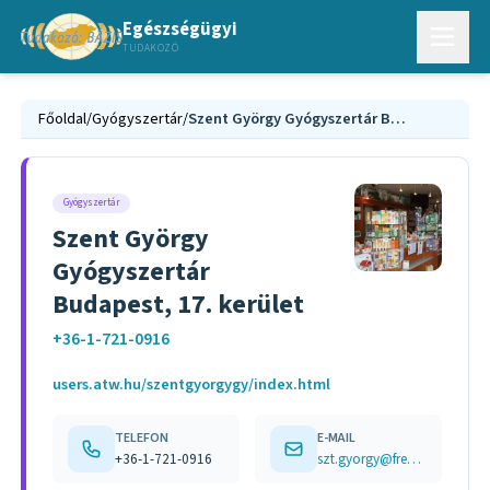
Egészségügyi
TUDAKOZÓ
Főoldal
/
Gyógyszertár
/
Szent György Gyógyszertár Budapest, 17. kerület
Gyógyszertár
Szent György
Gyógyszertár
Budapest, 17. kerület
+36-1-721-0916
users.atw.hu/szentgyorgygy/index.html
TELEFON
E-MAIL
+36-1-721-0916
szt.gyorgy@freemail.hu