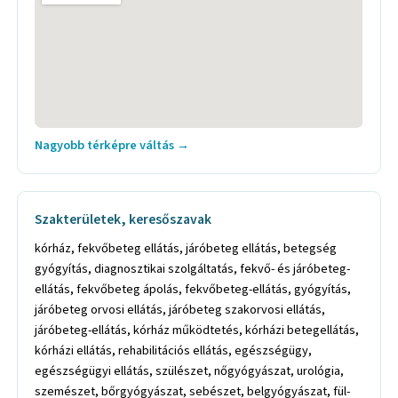
Nagyobb térképre váltás →
Szakterületek, keresőszavak
kórház, fekvőbeteg ellátás, járóbeteg ellátás, betegség
gyógyítás, diagnosztikai szolgáltatás, fekvő- és járóbeteg-
ellátás, fekvőbeteg ápolás, fekvőbeteg-ellátás, gyógyítás,
járóbeteg orvosi ellátás, járóbeteg szakorvosi ellátás,
járóbeteg-ellátás, kórház működtetés, kórházi betegellátás,
kórházi ellátás, rehabilitációs ellátás, egészségügy,
egészségügyi ellátás, szülészet, nőgyógyászat, urológia,
szemészet, bőrgyógyászat, sebészet, belgyógyászat, fül-