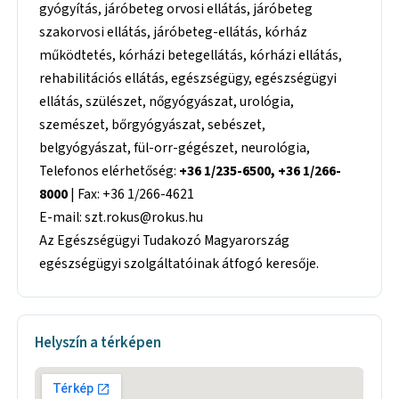
gyógyítás, járóbeteg orvosi ellátás, járóbeteg
szakorvosi ellátás, járóbeteg-ellátás, kórház
működtetés, kórházi betegellátás, kórházi ellátás,
rehabilitációs ellátás, egészségügy, egészségügyi
ellátás, szülészet, nőgyógyászat, urológia,
szemészet, bőrgyógyászat, sebészet,
belgyógyászat, fül-orr-gégészet, neurológia,
Telefonos elérhetőség:
+36 1/235-6500, +36 1/266-
8000
| Fax: +36 1/266-4621
E-mail: szt.rokus@rokus.hu
Az Egészségügyi Tudakozó Magyarország
egészségügyi szolgáltatóinak átfogó keresője.
Helyszín a térképen