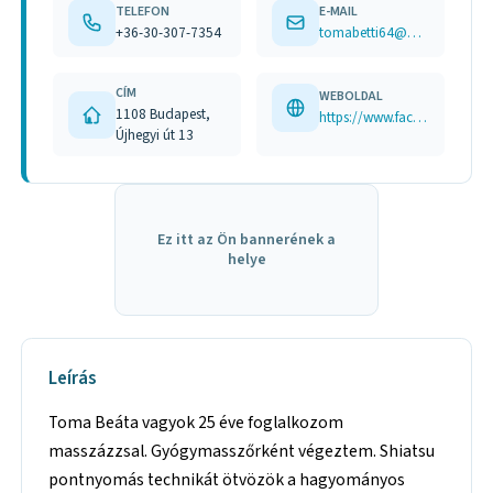
TELEFON
E-MAIL
+36-30-307-7354
tomabetti64@gmail.com
CÍM
WEBOLDAL
1108 Budapest,
https://www.facebook.com/people/Toma-Bea-massz%C3%A1zs/61586560522950
Újhegyi út 13
Ez itt az Ön bannerének a
helye
Leírás
Toma Beáta vagyok 25 éve foglalkozom
masszázzsal. Gyógymasszőrként végeztem. Shiatsu
pontnyomás technikát ötvözök a hagyományos