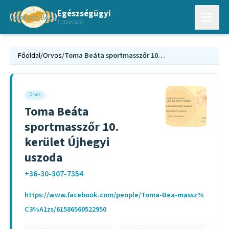
Egészségügyi
TUDAKOZÓ
Főoldal
/
Orvos
/
Toma Beáta sportmasszőr 10. kerület Újhegyi uszoda
Orvos
Toma Beáta
sportmasszőr 10.
kerület Újhegyi
uszoda
+36-30-307-7354
https://www.facebook.com/people/Toma-Bea-massz%
C3%A1zs/61586560522950