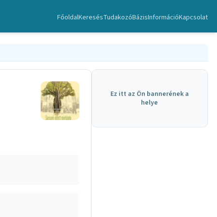
Főoldal
Keresés
TudakozóBázis
Információ
Kapcsolat
Ez itt az Ön bannerének a
helye