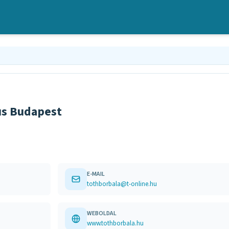
us Budapest
E-MAIL
tothborbala@t-online.hu
WEBOLDAL
www.tothborbala.hu