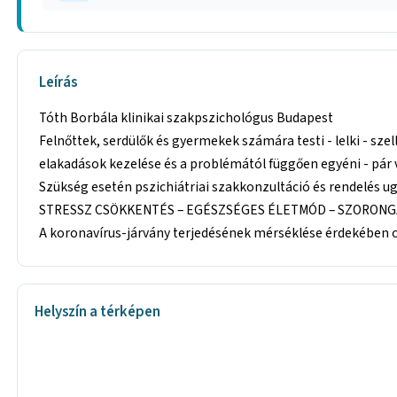
Leírás
Tóth Borbála klinikai szakpszichológus Budapest
Felnőttek, serdülők és gyermekek számára testi - lelki - sz
elakadások kezelése és a problémától függően egyéni - pár 
Szükség esetén pszichiátriai szakkonzultáció és rendelés u
STRESSZ CSÖKKENTÉS – EGÉSZSÉGES ÉLETMÓD – SZORONGÁS
A koronavírus-járvány terjedésének mérséklése érdekében on
Helyszín a térképen