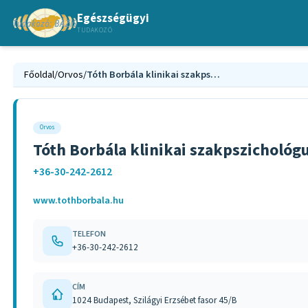
Egészségügyi
TUDAKOZÓ
Főoldal
/
Orvos
/
Tóth Borbála klinikai szakpszichológus Budapest
Orvos
Tóth Borbála klinikai szakpszichológ
+36-30-242-2612
www.tothborbala.hu
TELEFON
+36-30-242-2612
CÍM
1024 Budapest, Szilágyi Erzsébet fasor 45/B