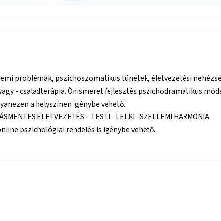
ellemi problémák, pszichoszomatikus tünetek, életvezetési nehézsé
vagy - családterápia. Önismeret fejlesztés pszichodramatikus móds
gyanezen a helyszínen igénybe vehető.
MENTES ÉLETVEZETÉS – TESTI - LELKI –SZELLEMI HARMÓNIA.
line pszichológiai rendelés is igénybe vehető.