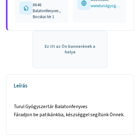
8646
www.turulgyogyszertar.hu
Balatonfenyves ,
Bocskai tér 1
Ez itt az Ön bannerének a
helye
Leírás
Turul Gyógyszertár Balatonfenyves
Fáradjon be patikánkba, készséggel segítünk Önnek.