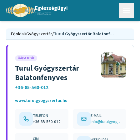
Egészségügyi
TUDAKOZÓ
Főoldal
/
Gyógyszertár
/
Turul Gyógyszertár Balatonfenyves
Gyógyszertár
Turul Gyógyszertár
Balatonfenyves
+36-85-560-012
www.turulgyogyszertar.hu
TELEFON
E-MAIL
+36-85-560-012
info@turulgyogyszertar.hu
CÍM
WEBOLDAL