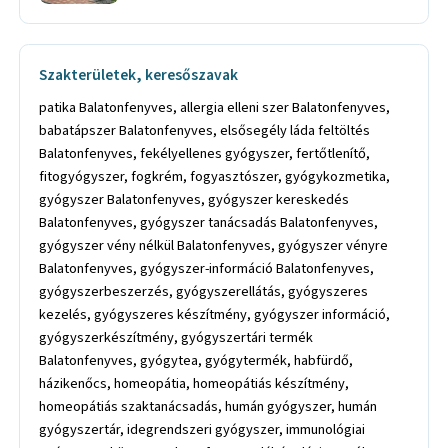
Szakterületek, keresőszavak
patika Balatonfenyves, allergia elleni szer Balatonfenyves,
babatápszer Balatonfenyves, elsősegély láda feltöltés
Balatonfenyves, fekélyellenes gyógyszer, fertőtlenítő,
fitogyógyszer, fogkrém, fogyasztószer, gyógykozmetika,
gyógyszer Balatonfenyves, gyógyszer kereskedés
Balatonfenyves, gyógyszer tanácsadás Balatonfenyves,
gyógyszer vény nélkül Balatonfenyves, gyógyszer vényre
Balatonfenyves, gyógyszer-információ Balatonfenyves,
gyógyszerbeszerzés, gyógyszerellátás, gyógyszeres
kezelés, gyógyszeres készítmény, gyógyszer információ,
gyógyszerkészítmény, gyógyszertári termék
Balatonfenyves, gyógytea, gyógytermék, habfürdő,
házikenőcs, homeopátia, homeopátiás készítmény,
homeopátiás szaktanácsadás, humán gyógyszer, humán
gyógyszertár, idegrendszeri gyógyszer, immunológiai