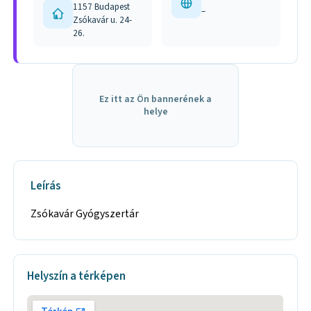
1157 Budapest
–
Zsókavár u. 24-
26.
Ez itt az Ön bannerének a
helye
Leírás
Zsókavár Gyógyszertár
Helyszín a térképen